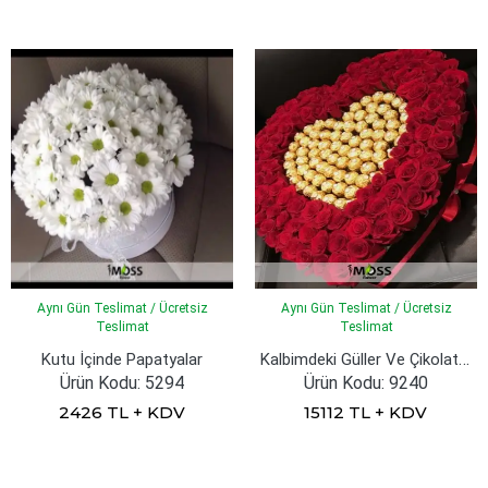
Aynı Gün Teslimat / Ücretsiz
Aynı Gün Teslimat / Ücretsiz
Teslimat
Teslimat
Kalbimdeki Güller Ve Çikolata Vip Tasarım
Kutu İçinde Papatyalar
Ürün Kodu: 5294
Ürün Kodu: 9240
2426 TL + KDV
15112 TL + KDV