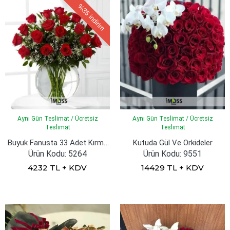
%35
indirim
Aynı Gün Teslimat / Ücretsiz
Aynı Gün Teslimat / Ücretsiz
Teslimat
Teslimat
Buyuk Fanusta 33 Adet Kırmızı Güller
Kutuda Gül Ve Orkideler
Ürün Kodu: 5264
Ürün Kodu: 9551
4232 TL + KDV
14429 TL + KDV