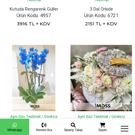
Teslimat
Teslimat
Kutuda Rengarenk Güller
3 Dal Orkide
Ürün Kodu: 4957
Ürün Kodu: 6721
3916 TL + KDV
2151 TL + KDV
Aynı Gün Teslimat / Ücretsiz
Aynı Gün Teslimat / Ücretsiz
Teslimat
Teslimat
Bal Kabağında Özel Tasarım 5
Whatsapp
3 Dal Mavi Orkide
Hemen Ara
Sipariş Takip
Sepet