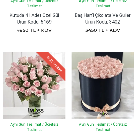
Aynı Gün Teslimat / Ücretsiz
Aynı Gün Teslimat / Ücretsiz
Teslimat
Teslimat
Kutuda 41 Adet Özel Gül
Baş Harfi Çikolata Ve Guller
Ürün Kodu: 5169
Ürün Kodu: 3402
4950 TL + KDV
3450 TL + KDV
%35
indirim
Aynı Gün Teslimat / Ücretsiz
Aynı Gün Teslimat / Ücretsiz
Teslimat
Teslimat