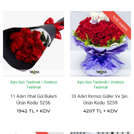
%35
indirim
Aynı Gün Teslimat / Ücretsiz
Aynı Gün Teslimat / Ücretsiz
Teslimat
Teslimat
33 Adet Kırmızı Güller Ve Şirin Ayıcıklar
11 Adet İthal Gül Buketi
Ürün Kodu: 5256
Ürün Kodu: 5259
1942 TL + KDV
4207 TL + KDV