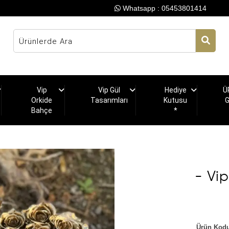
Whatsapp : 05453801414
Vip
Vip Gül
Hediye
Ü
Orkide
Tasarımları
Kutusu
Bahçe
*
- Vi
Ürün Kodu