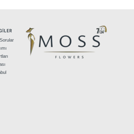
GILER
Sorular
ımı
tları
ası
nbul