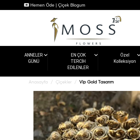
Hemen Öde
|
Çiçek Blogum
ANNELER
EN ÇOK
Özel
GÜNÜ
TERCİH
Kolleksiyon
EDİLENLER
Anasayfa
Çiçekler
Vip Gold Tasarım