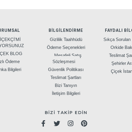
URUMSAL
BILGILENDIRME
FAYDALI BIL
İÇEKÇİ'Mİ
Gizlilik Taahhüdü
Sıkça Sorulan 
IYORSUNUZ
Ödeme Seçenekleri
Orkide Bak
İÇEK BLOG
Mesafeli Satış
Teslimat Şar
zlı Ödeme
Sözleşmesi
Şehirler Ar
ka Bilgileri
Güvenlik Politikası
Çiçek İsta
Teslimat Şartları
Bizi Tanıyın
İletişim Bilgileri
BİZİ TAKİP EDİN