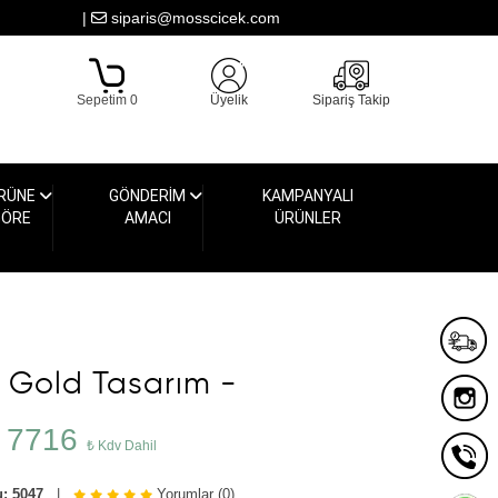
|
siparis@mosscicek.com
Sepetim 0
Üyelik
Sipariş Takip
RÜNE
GÖNDERİM
KAMPANYALI
GÖRE
AMACI
ÜRÜNLER
p Gold Tasarım -
7716
₺ Kdv Dahil
: 5047
|
Yorumlar (0)