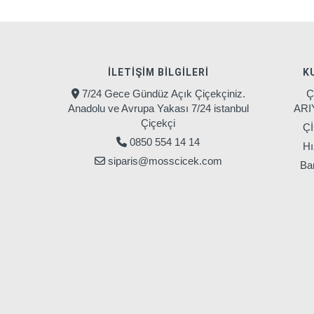
İLETIŞIM BILGILERI
K
7/24 Gece Gündüz Açık Çiçekçiniz.
Ç
Anadolu ve Avrupa Yakası 7/24 istanbul
AR
Çiçekçi
Ç
0850 554 14 14
Hı
siparis@mosscicek.com
Ban