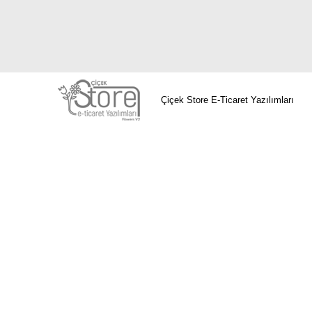
Çiçek Store E-Ticaret Yazılımları
Avcılar Çiçekçi
Bağcılar Çiçekçi
Bahçel
Beylikdüzü Çiçekçi
Beyoğlu Çiçekç
Gaziosmanpaşa Çiçekçi
Güngören Çiçek
Zeytinburnu Çiçekçi
Avcılar Çiçekçi
Bağc
Beşiktaş Çiçekçi
Beylikdüzü Çiçekçi
Be
Çiçekçi
Gaziosmanpaşa Çiçekçi
Güngöre
Çiçekçi
Zeytinburnu Çiçekçi
Avcılar Çiçe
Çiçekçi
Beşiktaş Çiçekçi
Beylikdüzü Çiç
Fatih Çiçekçi
Gaziosmanpaşa Çiçekçi