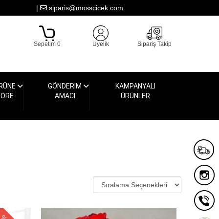
|
siparis@mosscicek.com
Sepetim 0
Üyelik
Sipariş Takip
RÜNE
GÖNDERİM
KAMPANYALI
GÖRE
AMACI
ÜRÜNLER