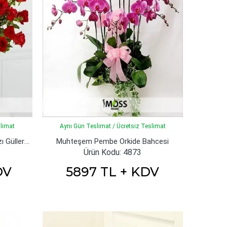
slimat
Aynı Gün Teslimat / Ücretsiz Teslimat
Muhteşem İthal 101 Adet Kırmızı Güllerden Cam Vazo Tasarımı
Muhteşem Pembe Orkide Bahcesi
Ürün Kodu: 4873
DV
5897 TL + KDV