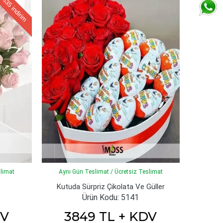
%35
indirim
slimat
Aynı Gün Teslimat / Ücretsiz Teslimat
Kutuda Sürpriz Çikolata Ve Güller
Ürün Kodu: 5141
DV
3849 TL + KDV