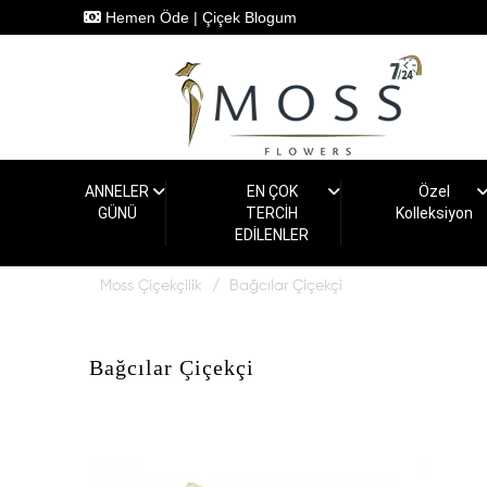
Hemen Öde
|
Çiçek Blogum
ANNELER
EN ÇOK
Özel
GÜNÜ
TERCİH
Kolleksiyon
EDİLENLER
Moss Çiçekçilik
Bağcılar Çiçekçi
Bağcılar Çiçekçi