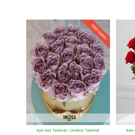
%53
indirim
Aynı Gün Teslimat / Ücretsiz Teslimat
Aynı 