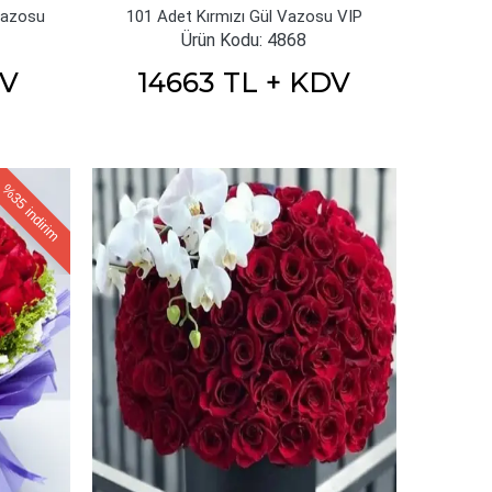
Vazosu
101 Adet Kırmızı Gül Vazosu VIP
Ürün Kodu: 4868
DV
14663 TL + KDV
%35
indirim