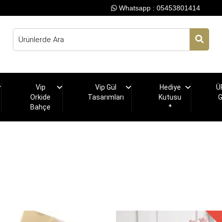
Whatsapp : 05453801414
Vip
Vip Gül
Hediye
Ü
Orkide
Tasarımları
Kutusu
Bahçe
*