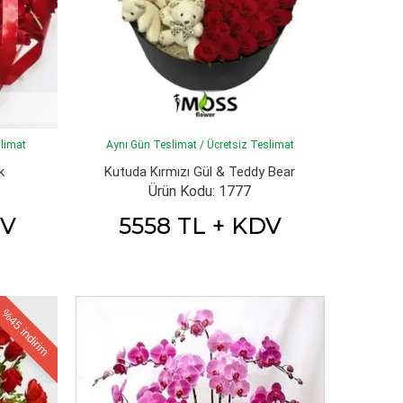
slimat
Aynı Gün Teslimat / Ücretsiz Teslimat
k
Kutuda Kırmızı Gül & Teddy Bear
Ürün Kodu: 1777
DV
5558 TL + KDV
%45
indirim