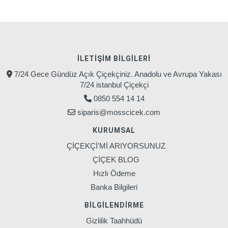
İLETIŞIM BILGILERI
7/24 Gece Gündüz Açık Çiçekçiniz. Anadolu ve Avrupa Yakası
7/24 istanbul Çiçekçi
0850 554 14 14
siparis@mosscicek.com
KURUMSAL
ÇİÇEKÇİ'Mİ ARIYORSUNUZ
ÇİÇEK BLOG
Hızlı Ödeme
Banka Bilgileri
BILGILENDIRME
Gizlilik Taahhüdü