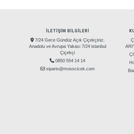
İLETIŞIM BILGILERI
K
7/24 Gece Gündüz Açık Çiçekçiniz.
Ç
Anadolu ve Avrupa Yakası 7/24 istanbul
AR
Çiçekçi
Ç
0850 554 14 14
Hı
siparis@mosscicek.com
Ban