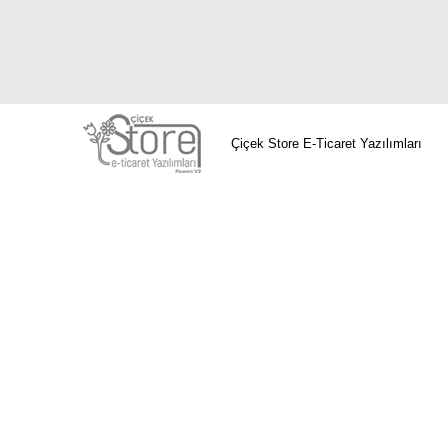
Çiçek Store E-Ticaret Yazılımları
Avcılar Çiçekçi
Bağcılar Çiçekçi
Bahçel
Beylikdüzü Çiçekçi
Beyoğlu Çiçekç
Gaziosmanpaşa Çiçekçi
Güngören Çiçek
Zeytinburnu Çiçekçi
Avcılar Çiçekçi
Bağc
Beşiktaş Çiçekçi
Beylikdüzü Çiçekçi
Be
Çiçekçi
Gaziosmanpaşa Çiçekçi
Güngöre
Çiçekçi
Zeytinburnu Çiçekçi
Avcılar Çiçe
Çiçekçi
Beşiktaş Çiçekçi
Beylikdüzü Çiç
Fatih Çiçekçi
Gaziosmanpaşa Çiçekçi