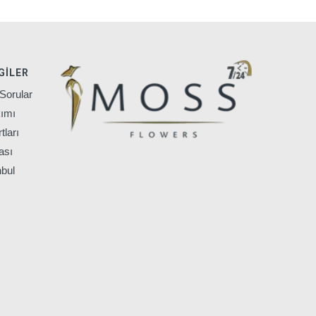
GILER
Sorular
ımı
tları
ası
nbul