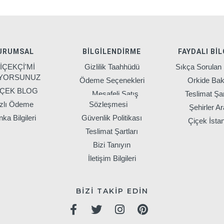
URUMSAL
BILGILENDIRME
FAYDALI BIL
İÇEKÇİ'Mİ
Gizlilik Taahhüdü
Sıkça Sorulan 
IYORSUNUZ
Ödeme Seçenekleri
Orkide Bak
İÇEK BLOG
Mesafeli Satış
Teslimat Şar
zlı Ödeme
Sözleşmesi
Şehirler Ar
ka Bilgileri
Güvenlik Politikası
Çiçek İsta
Teslimat Şartları
Bizi Tanıyın
İletişim Bilgileri
BİZİ TAKİP EDİN