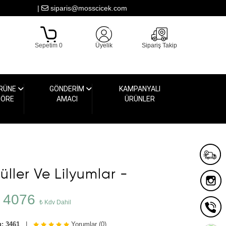
|
siparis@mosscicek.com
Sepetim 0
Üyelik
Sipariş Takip
RÜNE
GÖNDERİM
KAMPANYALI
GÖRE
AMACI
ÜRÜNLER
üller Ve Lilyumlar -
4076
₺ Kdv Dahil
: 3461
|
Yorumlar (0)