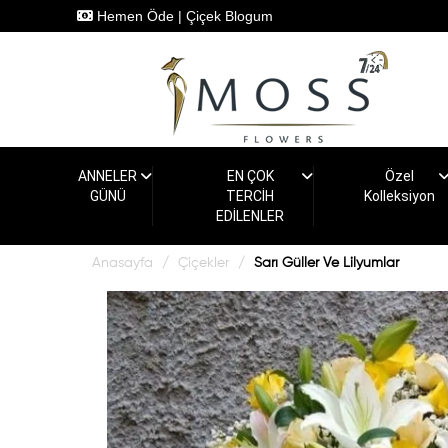
Hemen Öde
|
Çiçek Blogum
ANNELER
EN ÇOK
Özel
GÜNÜ
TERCİH
Kolleksiyon
EDİLENLER
Anasayfa
Çiçekler
Sarı Güller Ve Lilyumlar