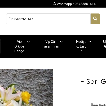
Whatsapp : 05453801414
Vip
Vip Gül
Hediye
Ü
Orkide
Tasarımları
Kutusu
Bahçe
*
- Sarı G
Ürün Kodu