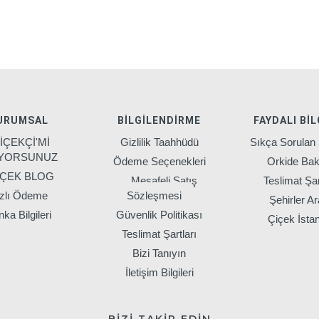
URUMSAL
BILGILENDIRME
FAYDALI BIL
İÇEKÇİ'Mİ
Gizlilik Taahhüdü
Sıkça Sorulan 
IYORSUNUZ
Ödeme Seçenekleri
Orkide Bak
İÇEK BLOG
Mesafeli Satış
Teslimat Şar
zlı Ödeme
Sözleşmesi
Şehirler Ar
ka Bilgileri
Güvenlik Politikası
Çiçek İsta
Teslimat Şartları
Bizi Tanıyın
İletişim Bilgileri