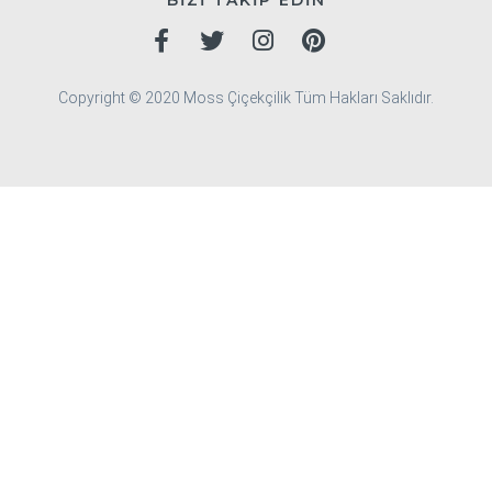
BİZİ TAKİP EDİN
Copyright © 2020 Moss Çiçekçilik Tüm Hakları Saklıdır.
ievler Çiçekçi
Bakırköy Çiçekçi
Başakşehir Çiçekç
i
Büyükçekmece Çiçekçi
Esenler Çiçekçi
Esenyurt 
çi
Kağıthane Çiçekçi
Küçükçekmece Çiçekçi
Sarıy
ılar Çiçekçi
Bahçelievler Çiçekçi
Bakırköy Çiçekçi
yoğlu Çiçekçi
Büyükçekmece Çiçekçi
Esenler Çiçe
n Çiçekçi
Kağıthane Çiçekçi
Küçükçekmece Çiçek
kçi
Bağcılar Çiçekçi
Bahçelievler Çiçekçi
Bakırköy 