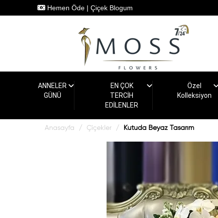
Hemen Öde
|
Çiçek Blogum
ANNELER
EN ÇOK
Özel
GÜNÜ
TERCİH
Kolleksiyon
EDİLENLER
Anasayfa
Çiçekler
Kutuda Beyaz Tasarım