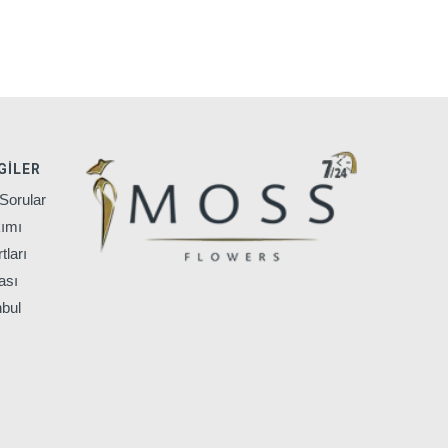
GILER
Sorular
ımı
tları
ası
nbul