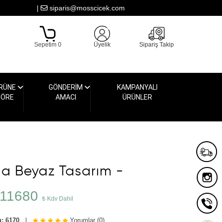
|
siparis@mosscicek.com
Sepetim 0
Üyelik
Sipariş Takip
RÜNE
GÖNDERİM
KAMPANYALI
GÖRE
AMACI
ÜRÜNLER
da Beyaz Tasarım -
11680
₺ Kdv Dahil
: 6170
|
Yorumlar (0)