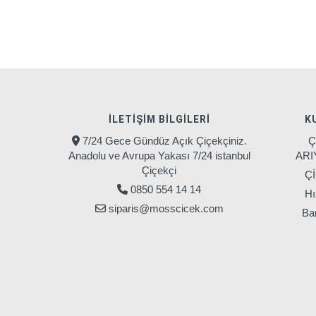
İLETIŞIM BILGILERI
K
7/24 Gece Gündüz Açık Çiçekçiniz.
Ç
Anadolu ve Avrupa Yakası 7/24 istanbul
AR
Çiçekçi
Ç
0850 554 14 14
Hı
siparis@mosscicek.com
Ban