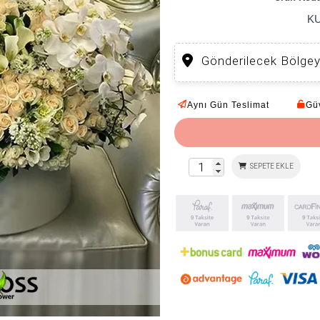
K
Gönderilecek Bölgey
Aynı Gün Teslimat
Güv
SEPETE EKLE