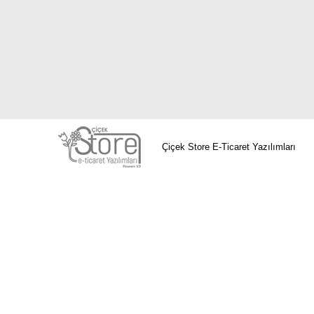
Çiçek Store E-Ticaret Yazılımları
Avcılar Çiçekçi
Bağcılar Çiçekçi
Bahçel
Beylikdüzü Çiçekçi
Beyoğlu Çiçekç
Gaziosmanpaşa Çiçekçi
Güngören Çiçek
Zeytinburnu Çiçekçi
Avcılar Çiçekçi
Bağc
Beşiktaş Çiçekçi
Beylikdüzü Çiçekçi
Be
Çiçekçi
Gaziosmanpaşa Çiçekçi
Güngöre
Çiçekçi
Zeytinburnu Çiçekçi
Avcılar Çiçe