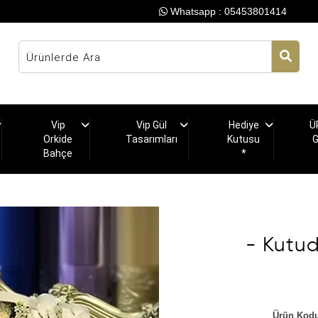
Whatsapp : 05453801414
Vip
Vip Gül
Hediye
Ü
Orkide
Tasarımları
Kutusu
Bahçe
*
- Kutu
Ürün Kodu