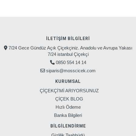
İLETIŞIM BILGILERI
7/24 Gece Gündüz Açık Çiçekçiniz. Anadolu ve Avrupa Yakası
7/24 istanbul Çiçekçi
0850 554 14 14
siparis@mosscicek.com
KURUMSAL
ÇİÇEKÇİ'Mİ ARIYORSUNUZ
ÇİÇEK BLOG
Hızlı Ödeme
Banka Bilgileri
BILGILENDIRME
Gizlilik Taahhüdü