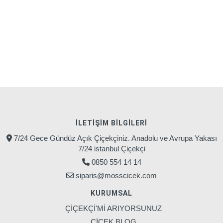
İLETIŞIM BILGILERI
7/24 Gece Gündüz Açık Çiçekçiniz. Anadolu ve Avrupa Yakası
7/24 istanbul Çiçekçi
0850 554 14 14
siparis@mosscicek.com
KURUMSAL
ÇİÇEKÇİ'Mİ ARIYORSUNUZ
ÇİÇEK BLOG